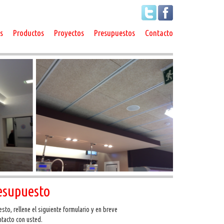
Siguenos en twitter
Siguenos en facebook
s
Productos
Proyectos
Presupuestos
Contacto
resupuesto
esto, rellene el siguiente formulario y en breve
tacto con usted.