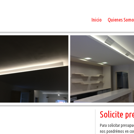
Inicio
Quienes Somo
Solicite p
Para solicitar presupu
nos pondrémos en con